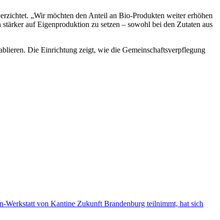
verzichtet. „Wir möchten den Anteil an Bio-Produkten weiter erhöhen
stärker auf Eigenproduktion zu setzen – sowohl bei den Zutaten aus
blieren. Die Einrichtung zeigt, wie die Gemeinschaftsverpflegung
n-Werkstatt von Kantine Zukunft Brandenburg teilnimmt, hat sich