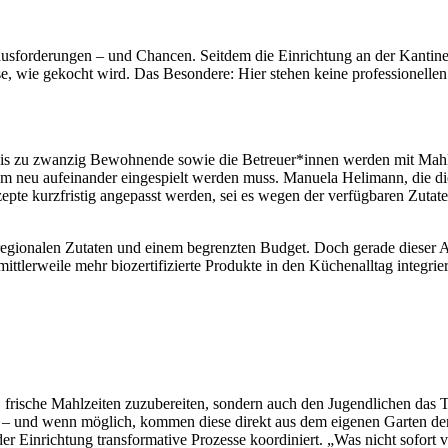
ausforderungen – und Chancen. Seitdem die Einrichtung an der Kantin
se, wie gekocht wird. Das Besondere: Hier stehen keine professionell
. Bis zu zwanzig Bewohnende sowie die Betreuer*innen werden mit Mahl
 neu aufeinander eingespielt werden muss. Manuela Helimann, die die Kü
ezepte kurzfristig angepasst werden, sei es wegen der verfügbaren Zuta
ionalen Zutaten und einem begrenzten Budget. Doch gerade dieser A
erweile mehr biozertifizierte Produkte in den Küchenalltag integrier
l, frische Mahlzeiten zuzubereiten, sondern auch den Jugendlichen das
 – und wenn möglich, kommen diese direkt aus dem eigenen Garten der 
der Einrichtung transformative Prozesse koordiniert. „Was nicht sofort 