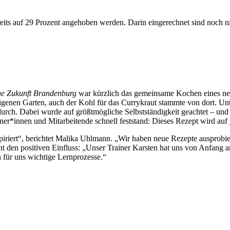
eits auf 29 Prozent angehoben werden. Darin eingerechnet sind noch n
ne Zukunft Brandenburg
war kürzlich das gemeinsame Kochen eines neu
seigenen Garten, auch der Kohl für das Currykraut stammte von dort. U
e durch. Dabei wurde auf größtmögliche Selbstständigkeit geachtet – u
r*innen und Mitarbeitende schnell feststand: Dieses Rezept wird auf 
piriert“, berichtet Malika Uhlmann. „Wir haben neue Rezepte ausprobie
 den positiven Einfluss: „Unser Trainer Karsten hat uns von Anfang a
für uns wichtige Lernprozesse.“