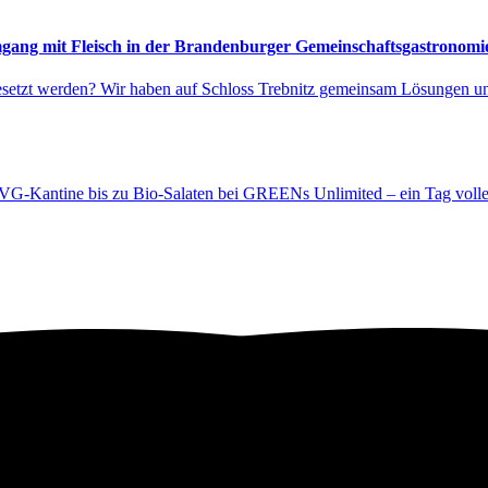
mgang mit Fleisch in der Brandenburger Gemeinschafts­gastronomi
esetzt werden? Wir haben auf Schloss Trebnitz gemeinsam Lösungen und 
VG-Kantine bis zu Bio-Salaten bei GREENs Unlimited – ein Tag voller