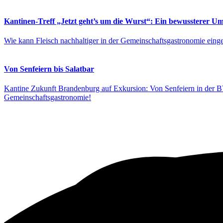
Kantinen-Treff „Jetzt geht’s um die Wurst“: Ein bewussterer U
Wie kann Fleisch nachhaltiger in der Gemeinschaftsgastronomie eing
Von Senfeiern bis Salatbar
Kantine Zukunft Brandenburg auf Exkursion: Von Senfeiern in der B
Gemeinschaftsgastronomie!